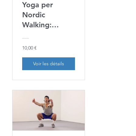
Yoga per
Nordic
Walking:
Flessibilità e
Forza in
10,00 €
Movimento
Voir les détails